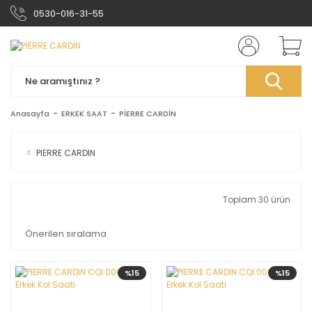
0530-016-31-55
Anasayfa
ERKEK SAAT
PİERRE CARDİN
PIERRE CARDIN
Toplam 30 ürün
%15
%15