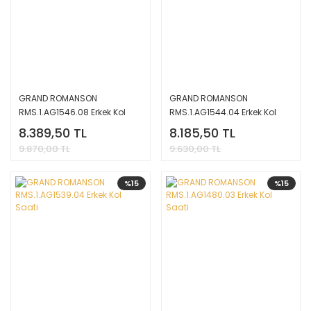
GRAND ROMANSON
GRAND ROMANSON
RMS.1.AG1546.08 Erkek Kol
RMS.1.AG1544.04 Erkek Kol
Saati
Saati
8.389,50 TL
8.185,50 TL
9.870,00 TL
9.630,00 TL
%15
%15