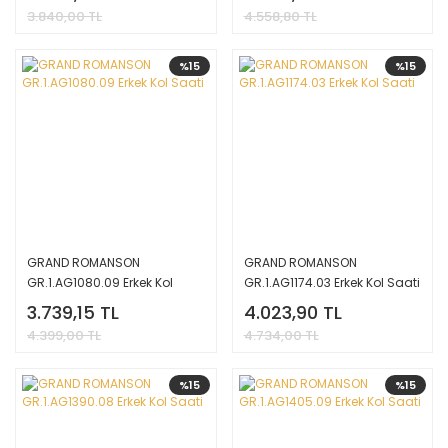
3.840,00 TL
4.558,80 TL
%15
%15
GRAND ROMANSON
GRAND ROMANSON
GR.1.AG1080.09 Erkek Kol
GR.1.AG1174.03 Erkek Kol Saati
Saati
3.739,15 TL
4.023,90 TL
4.399,00 TL
4.734,00 TL
%15
%15