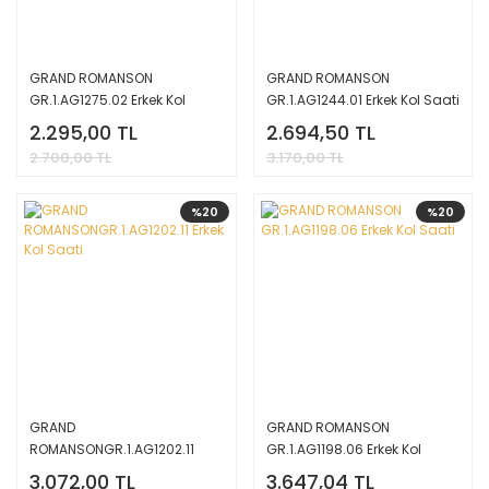
GRAND ROMANSON
GRAND ROMANSON
GR.1.AG1275.02 Erkek Kol
GR.1.AG1244.01 Erkek Kol Saati
Saati
2.295,00 TL
2.694,50 TL
2.700,00 TL
3.170,00 TL
%20
%20
GRAND
GRAND ROMANSON
ROMANSONGR.1.AG1202.11
GR.1.AG1198.06 Erkek Kol
Erkek Kol Saati
Saati
3.072,00 TL
3.647,04 TL