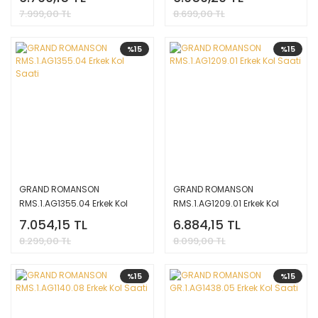
7.999,00 TL
8.699,00 TL
%15
%15
GRAND ROMANSON
GRAND ROMANSON
RMS.1.AG1355.04 Erkek Kol
RMS.1.AG1209.01 Erkek Kol
Saati
Saati
7.054,15 TL
6.884,15 TL
8.299,00 TL
8.099,00 TL
%15
%15