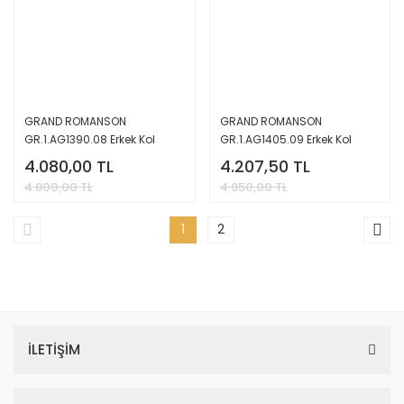
GRAND ROMANSON
GRAND ROMANSON
GR.1.AG1390.08 Erkek Kol
GR.1.AG1405.09 Erkek Kol
Saati
Saati
4.080,00 TL
4.207,50 TL
4.800,00 TL
4.950,00 TL
1
2
İLETİŞİM