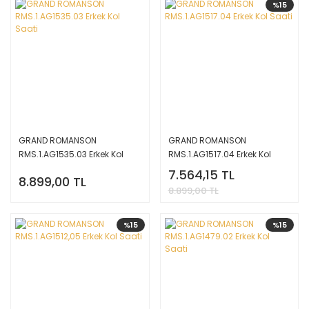
%15
GRAND ROMANSON
GRAND ROMANSON
RMS.1.AG1535.03 Erkek Kol
RMS.1.AG1517.04 Erkek Kol
Saati
Saati
7.564,15 TL
8.899,00 TL
8.899,00 TL
%15
%15