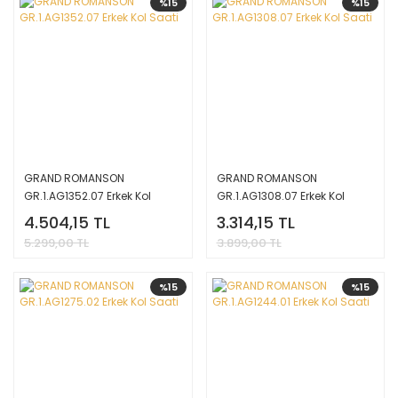
%15
%15
GRAND ROMANSON
GRAND ROMANSON
GR.1.AG1352.07 Erkek Kol
GR.1.AG1308.07 Erkek Kol
Saati
Saati
4.504,15 TL
3.314,15 TL
5.299,00 TL
3.899,00 TL
%15
%15