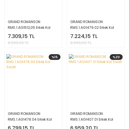
GRAND ROMANSON
GRAND ROMANSON
RMS.1.AG1512,05 Erkek Kol
RMS.1.AG1479.02 Erkek Kol
Saati
Saati
7.309,15 TL
7.224,15 TL
8.599,00 TL
8.499,00 TL
%15
%20
GRAND ROMANSON
GRAND ROMANSON
RMS.1.AG1478.04 Erkek Kol
RMS.1.AG1407.01 Erkek Kol
Saati
Saati
6.799,15 TL
6.959,20 TL