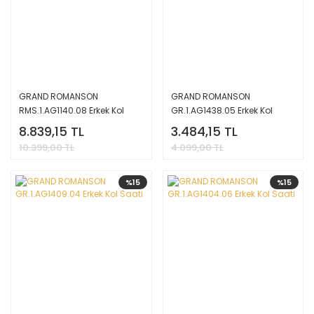
GRAND ROMANSON
GRAND ROMANSON
RMS.1.AG1140.08 Erkek Kol
GR.1.AG1438.05 Erkek Kol
Saati
Saati
8.839,15 TL
3.484,15 TL
10.399,00 TL
4.099,00 TL
%15
%15