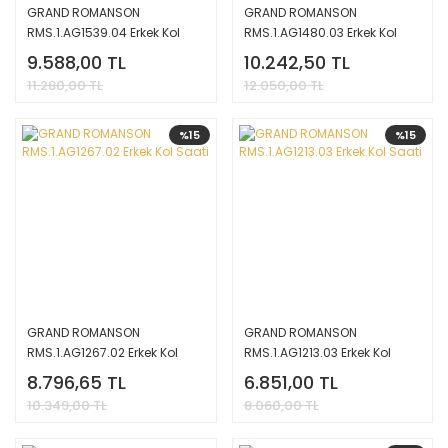
GRAND ROMANSON
GRAND ROMANSON
RMS.1.AG1539.04 Erkek Kol
RMS.1.AG1480.03 Erkek Kol
Saati
Saati
9.588,00 TL
10.242,50 TL
11.280,00 TL
12.050,00 TL
%15
%15
GRAND ROMANSON
GRAND ROMANSON
RMS.1.AG1267.02 Erkek Kol
RMS.1.AG1213.03 Erkek Kol
Saati
Saati
8.796,65 TL
6.851,00 TL
10.349,00 TL
8.060,00 TL