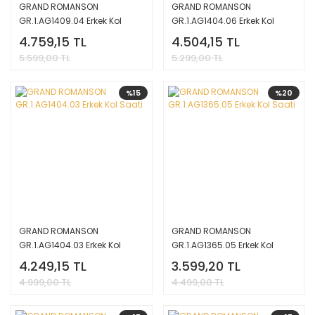
GRAND ROMANSON
GRAND ROMANSON
GR.1.AG1409.04 Erkek Kol
GR.1.AG1404.06 Erkek Kol
Saati
Saati
4.759,15 TL
4.504,15 TL
5.599,00 TL
5.299,00 TL
%15
%20
GRAND ROMANSON
GRAND ROMANSON
GR.1.AG1404.03 Erkek Kol
GR.1.AG1365.05 Erkek Kol
Saati
Saati
4.249,15 TL
3.599,20 TL
4.999,00 TL
4.499,00 TL