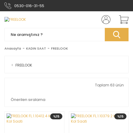
0530-016-31-55
Anasayfa
KADIN SAAT
FREELOOK
FREELOOK
Toplam 63 ürün
%15
%15