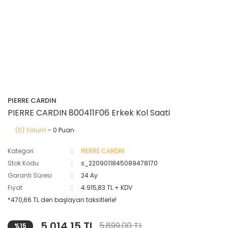
PIERRE CARDIN
PIERRE CARDIN 800411F06 Erkek Kol Saati
(0) Yorum
- 0 Puan
Kategori
PİERRE CARDİN
Stok Kodu
s_2209011845089478170
Garanti Süresi
24 Ay
Fiyat
4.915,83 TL + KDV
*470,66 TL den başlayan taksitlerle!
5.014,15 TL
5.899,00 TL
%15