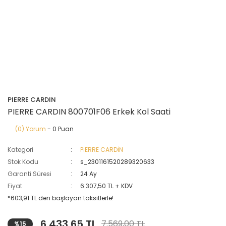
PIERRE CARDIN
PIERRE CARDIN 800701F06 Erkek Kol Saati
(0) Yorum
- 0 Puan
Kategori
PİERRE CARDİN
Stok Kodu
s_2301161520289320633
Garanti Süresi
24 Ay
Fiyat
6.307,50 TL + KDV
*603,91 TL den başlayan taksitlerle!
6.433,65 TL
7.569,00 TL
%15