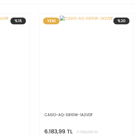
%15
YENİ
%20
CASİO-AQ-S810W-1A2VDF
6.183,99 TL
7.729,99 TL