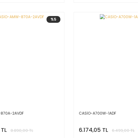
%5
870A-2AVDF
CASİO-A700W-1ADF
 TL
6.174,05 TL
8.890,00 TL
6.499,00 TL