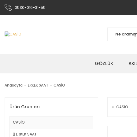
0530-016-31-55
GÖZLÜK
AKI
Anasayfa
ERKEK SAAT
CASİO
Ürün Grupları
CASİO
CASİO
ERKEK SAAT