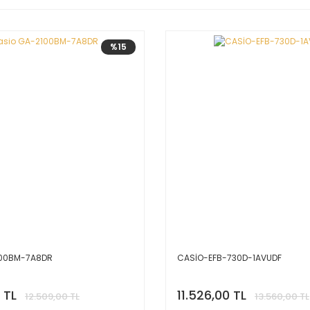
%15
100BM-7A8DR
CASİO-EFB-730D-1AVUDF
 TL
11.526,00 TL
12.509,00 TL
13.560,00 TL