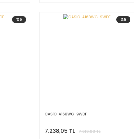
%5
%5
CASİO-A168WG-9WDF
7.238,05 TL
7.619,00 TL