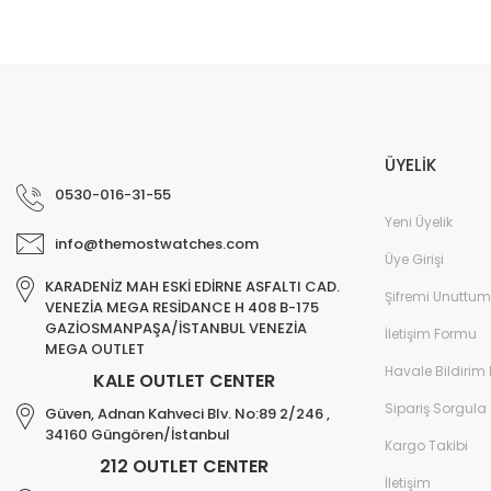
ÜYELİK
0530-016-31-55
Yeni Üyelik
info@themostwatches.com
Üye Girişi
KARADENİZ MAH ESKİ EDİRNE ASFALTI CAD.
Şifremi Unuttum
VENEZİA MEGA RESİDANCE H 408 B-175
GAZİOSMANPAŞA/İSTANBUL VENEZİA
İletişim Formu
MEGA OUTLET
Havale Bildirim
KALE OUTLET CENTER
Sipariş Sorgula
Güven, Adnan Kahveci Blv. No:89 2/246 ,
34160 Güngören/İstanbul
Kargo Takibi
212 OUTLET CENTER
İletişim