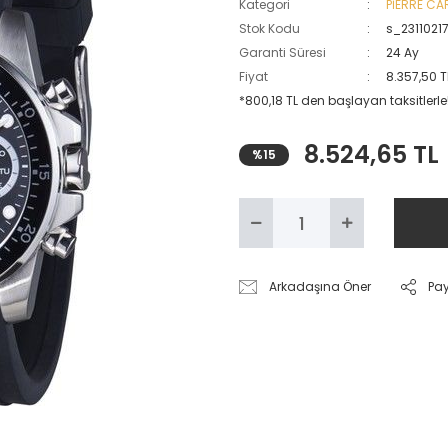
Kategori
PİERRE CA
Stok Kodu
s_2311021
Garanti Süresi
24 Ay
Fiyat
8.357,50 T
*800,18 TL den başlayan taksitlerle
8.524,65 TL
%15
Arkadaşına Öner
Pa