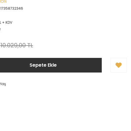
RDİN
717358732346
L + KDV
!
10.029,00 TL
Sepete Ekle
ylaş