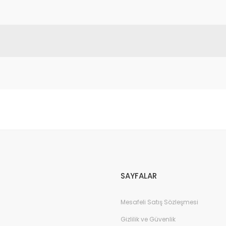
da yetersiz gördüğünüz noktaları öneri formunu kullanarak tarafımıza il
Bu ürüne ilk yorumu siz yapın!
Yorum Yaz
SAYFALAR
Mesafeli Satış Sözleşmesi
Gizlilik ve Güvenlik