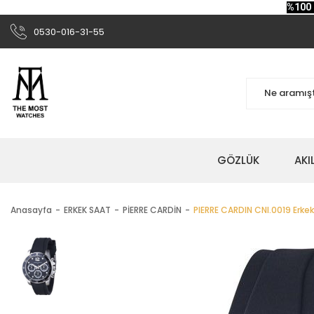
%100 
0530-016-31-55
GÖZLÜK
AKI
Anasayfa
ERKEK SAAT
PİERRE CARDİN
PIERRE CARDIN CNI.0019 Erkek