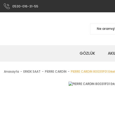
0530-016-31-55
GÖZLÜK
AKI
Anasayfa
ERKEK SAAT
PİERRE CARDİN
PIERRE CARDIN 800311F01 Erke