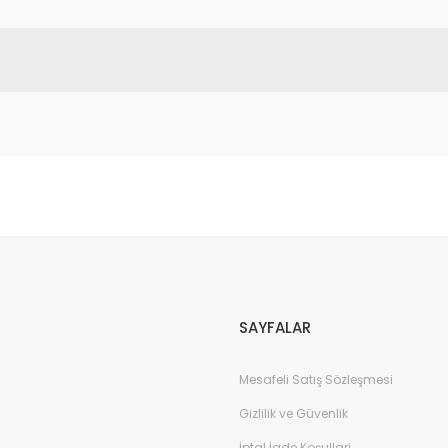
da yetersiz gördüğünüz noktaları öneri formunu kullanarak tarafımıza il
Bu ürüne ilk yorumu siz yapın!
Yorum Yaz
SAYFALAR
Mesafeli Satış Sözleşmesi
Gizlilik ve Güvenlik
İptal İade Koşullari