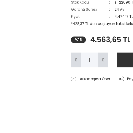
Stok Kodu
s_220901
Garanti Süresi
24 Ay
Fiyat
4.474,17 T
*428,37 TL den başlayan taksitlerle
4.563,65 TL
%15
Arkadaşına Öner
Pa