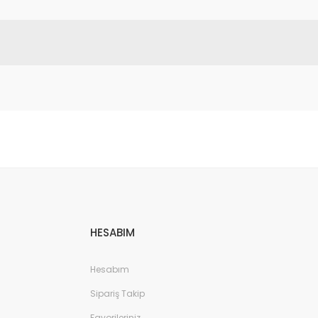
etebilirsiniz.
HESABIM
Hesabım
Sipariş Takip
Favorileriniz