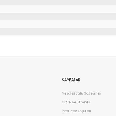
da yetersiz gördüğünüz noktaları öneri formunu kullanarak tarafımıza il
Bu ürüne ilk yorumu siz yapın!
Yorum Yaz
SAYFALAR
Mesafeli Satış Sözleşmesi
Gizlilik ve Güvenlik
İptal İade Koşullari