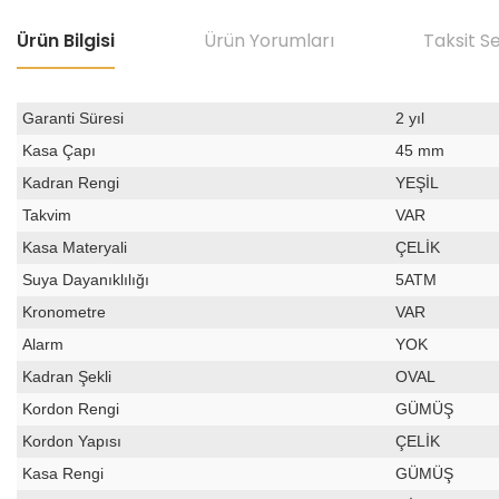
Ürün Bilgisi
Ürün Yorumları
Taksit S
Garanti Süresi
2 yıl
Kasa Çapı
45 mm
Kadran Rengi
YEŞİL
Takvim
VAR
Kasa Materyali
ÇELİK
Suya Dayanıklılığı
5ATM
Kronometre
VAR
Alarm
YOK
Kadran Şekli
OVAL
Kordon Rengi
GÜMÜŞ
Kordon Yapısı
ÇELİK
Kasa Rengi
GÜMÜŞ