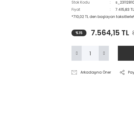
Stok Kodu
s_231128
Fiyat
7.415,83 T
*710,02 TL den başlayan taksitlerle!
7.564,15 TL
%15
Arkadaşına Öner
Pa