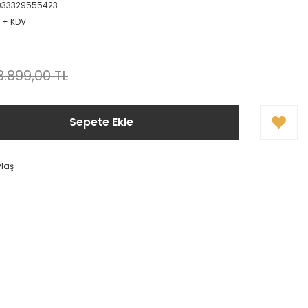
1033329555423
L + KDV
8.899,00 TL
Sepete Ekle
ylaş