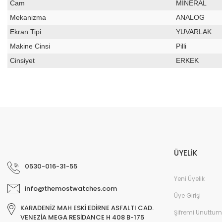
Cam
MİNERAL
Mekanizma
ANALOG
Ekran Tipi
YUVARLAK
Makine Cinsi
Pilli
Cinsiyet
ERKEK
Bu ürünün fiyat bilgisi, resim, ürün açıklamalarında ve diğer konular
Görüş ve önerileriniz için teşekkür ederiz.
Ürün resmi kalitesiz, bozuk veya görüntülenemiyor.
Ürün açıklamasında eksik bilgiler bulunuyor.
ÜYELİK
Ürün bilgilerinde hatalar bulunuyor.
0530-016-31-55
Ürün fiyatı diğer sitelerden daha pahalı.
Yeni Üyelik
info@themostwatches.com
Bu ürüne benzer farklı alternatifler olmalı.
Üye Girişi
KARADENİZ MAH ESKİ EDİRNE ASFALTI CAD.
Şifremi Unuttum
VENEZİA MEGA RESİDANCE H 408 B-175