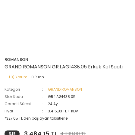
ROMANSON
GRAND ROMANSON GR.1.AG1438.05 Erkek Kol Saati
(0) Yorum
- 0 Puan
Kategori
GRAND ROMANSON
Stok Kodu
GR.1.AG1438.05
Garanti Süresi
24 Ay
Fiyat
3.415,83 TL + KDV
*327,05 TL den başlayan taksitlerle!
3.484,15 TL
4.099,00 TL
%15