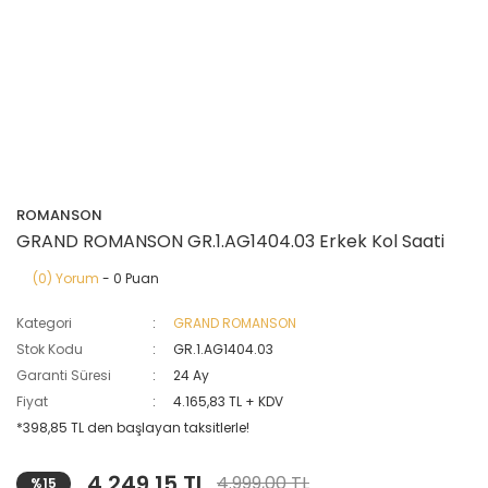
ROMANSON
GRAND ROMANSON GR.1.AG1404.03 Erkek Kol Saati
(0) Yorum
- 0 Puan
Kategori
GRAND ROMANSON
Stok Kodu
GR.1.AG1404.03
Garanti Süresi
24 Ay
Fiyat
4.165,83 TL + KDV
*398,85 TL den başlayan taksitlerle!
4.249,15 TL
4.999,00 TL
%15