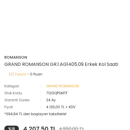
ROMANSON
GRAND ROMANSON GR.1.AG1405.09 Erkek Kol Saati
(0) Yorum
- 0 Puan
Kategori
GRAND ROMANSON
Stok Kodu
712GQPSMTF
Garanti Süresi
24 Ay
Fiyat
4.125,00 TL + KDV
*394,94 TL den başlayan taksitlerle!
4.207,50 TL
4.950,00 TL
%15