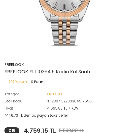
FREELOOK
FREELOOK FL.1.10364.5 Kadın Kol Saati
(0) Yorum
- 0 Puan
Kategori
FREELOOK
Stok Kodu
s_2307132230304517555
Fiyat
4.665,83 TL + KDV
*446,73 TL den başlayan taksitlerle!
4.759,15 TL
5.599,00 TL
%15