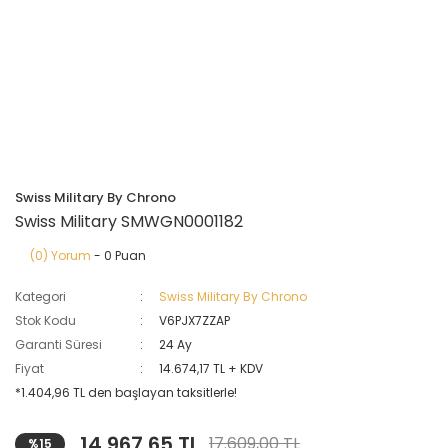
Swiss Military By Chrono
Swiss Military SMWGN0001182
(0) Yorum
- 0 Puan
Kategori
Swiss Military By Chrono
Stok Kodu
V6PJX7ZZAP
Garanti Süresi
24 Ay
Fiyat
14.674,17 TL + KDV
*1.404,96 TL den başlayan taksitlerle!
14.967,65 TL
17.609,00 TL
%15