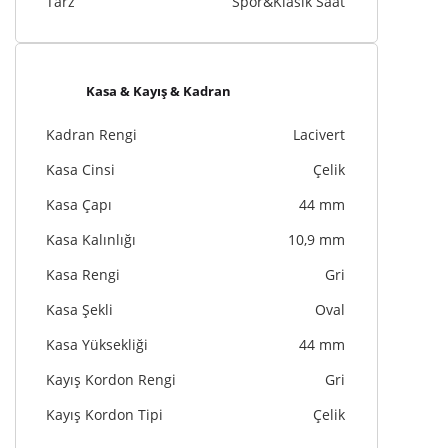
Tarz
Spor&Klasik Saat
Kasa & Kayış & Kadran
Kadran Rengi
Lacivert
Kasa Cinsi
Çelik
Kasa Çapı
44 mm
Kasa Kalınlığı
10,9 mm
Kasa Rengi
Gri
Kasa Şekli
Oval
Kasa Yüksekliği
44 mm
Kayış Kordon Rengi
Gri
Kayış Kordon Tipi
Çelik