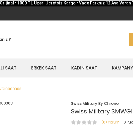
Orijinal • 1000 TL Üzeri Ücretsiz Kargo • Vade Farksız 12 Aya Varan 
LLI SAAT
ERKEK SAAT
KADIN SAAT
KAMPANYA
MWGI0000308
Swiss Military By Chrono
Swiss Military SMWG
(0) Yorum
- 0 Pu