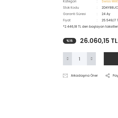
Kategori
Swiss Mil
Stok Kodu
2D4Y88J
Garanti Süresi
24 Ay
Fiyat
25.549,17 
*2.446,18 TL den başlayan taksitler
26.060,15 TL
%15
Arkadaşına Öner
Pa