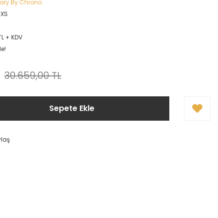
itary By Chrono
CXS
TL + KDV
le!
30.659,00 TL
Sepete Ekle
ylaş