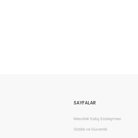
da yetersiz gördüğünüz noktaları öneri formunu kullanarak tarafımıza il
Bu ürüne ilk yorumu siz yapın!
Yorum Yaz
SAYFALAR
Mesafeli Satış Sözleşmesi
Gizlilik ve Güvenlik