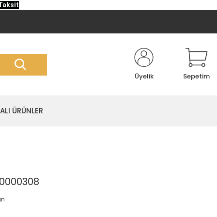
Taksit
Üyelik
Sepetim
LI ÜRÜNLER
I0000308
an