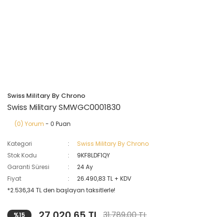
Swiss Military By Chrono
Swiss Military SMWGC0001830
(0) Yorum
- 0 Puan
Kategori
Swiss Military By Chrono
Stok Kodu
9KF8LDF1QY
Garanti Süresi
24 Ay
Fiyat
26.490,83 TL + KDV
*2.536,34 TL den başlayan taksitlerle!
27.020,65 TL
31.789,00 TL
%15