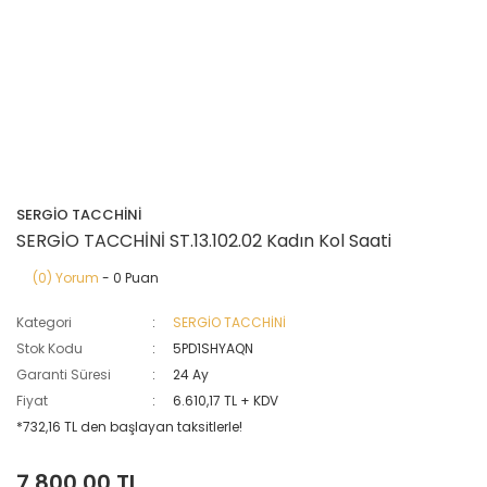
SERGİO TACCHİNİ
SERGİO TACCHİNİ ST.13.102.02 Kadın Kol Saati
(0) Yorum
- 0 Puan
Kategori
SERGİO TACCHİNİ
Stok Kodu
5PD1SHYAQN
Garanti Süresi
24 Ay
Fiyat
6.610,17 TL + KDV
*732,16 TL den başlayan taksitlerle!
7.800,00 TL