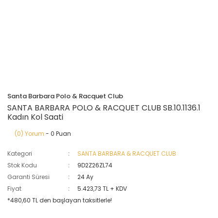
Santa Barbara Polo & Racquet Club
SANTA BARBARA POLO & RACQUET CLUB SB.10.1136.1
Kadın Kol Saati
(0) Yorum
- 0 Puan
Kategori
SANTA BARBARA & RACQUET CLUB
Stok Kodu
9D2Z26ZL74
Garanti Süresi
24 Ay
Fiyat
5.423,73 TL + KDV
*480,60 TL den başlayan taksitlerle!