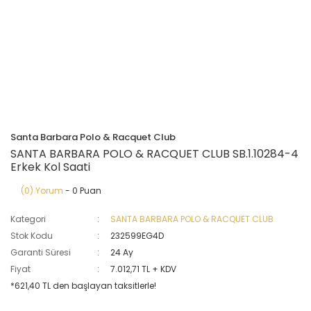
Santa Barbara Polo & Racquet Club
SANTA BARBARA POLO & RACQUET CLUB SB.1.10284-4
Erkek Kol Saati
(0) Yorum
- 0 Puan
Kategori
SANTA BARBARA POLO & RACQUET CLUB
Stok Kodu
232599EG4D
Garanti Süresi
24 Ay
Fiyat
7.012,71 TL + KDV
*621,40 TL den başlayan taksitlerle!