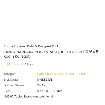
Santa Barbara Polo & Racquet Club
SANTA BARBARA POLO &RACQUET CLUB SB.1.10264.5
Kadın Kol Saati
(0) Yorum
- 0 Puan
Kategori
SANTA BARBARA & RACQUET CLUB
Stok Kodu
LN6DE63L1E
Garanti Süresi
24 Ay
Fiyat
6.440,83 TL + KDV
*616,67 TL den başlayan taksitlerle!