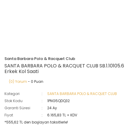
Santa Barbara Polo & Racquet Club
SANTA BARBARA POLO & RACQUET CLUB SB.1.10105.6
Erkek Kol Saati
(0) Yorum
- 0 Puan
Kategori
SANTA BARBARA POLO & RACQUET CLUB
Stok Kodu
1PNG5QDQ32
Garanti Süresi
24 Ay
Fiyat
6.165,83 TL + KDV
*555,62 TL den başlayan taksitlerle!