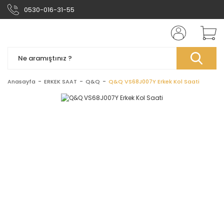
0530-016-31-55
Anasayfa
ERKEK SAAT
Q&Q
Q&Q VS68J007Y Erkek Kol Saati