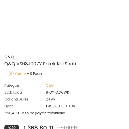
Q&Q
Q&Q VS68J007Y Erkek Kol Saati
(0) Yorum
- 0 Puan
Kategori
Q&Q
Stok Kodu
81GY1GZWWK
Garanti Süresi
24 Ay
Fiyat
1.450,00 TL + KDV
*128,48 TL den başlayan taksitlerle!
1.368,80 TL
1.711,00 TL
%20