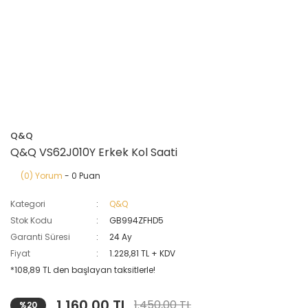
Q&Q
Q&Q VS62J010Y Erkek Kol Saati
(0) Yorum
- 0 Puan
Kategori
Q&Q
Stok Kodu
GB994ZFHD5
Garanti Süresi
24 Ay
Fiyat
1.228,81 TL + KDV
*108,89 TL den başlayan taksitlerle!
1.160,00 TL
1.450,00 TL
%20