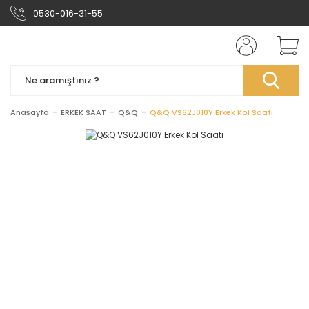
0530-016-31-55
Anasayfa
ERKEK SAAT
Q&Q
Q&Q VS62J010Y Erkek Kol Saati