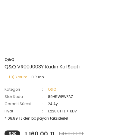
Q&Q
Q&Q VR00J003Y Kadın Kol Saati
(0) Yorum
- 0 Puan
Kategori
Q&Q
Stok Kodu
89H5WEWFAZ
Garanti Süresi
24 Ay
Fiyat
1.228,81 TL + KDV
*108,89 TL den başlayan taksitlerle!
1.160,00 TL
1.450,00 TL
%20