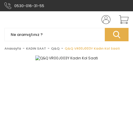
0530-016-31-55
Anasayfa
KADIN SAAT
Q&Q
Q&Q VR00J003Y Kadın Kol Saati