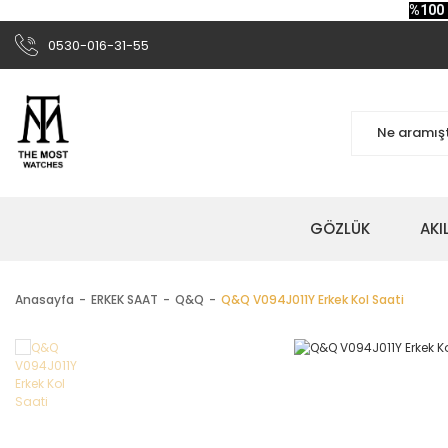
%100 
0530-016-31-55
GÖZLÜK
AKI
Anasayfa
ERKEK SAAT
Q&Q
Q&Q V094J011Y Erkek Kol Saati