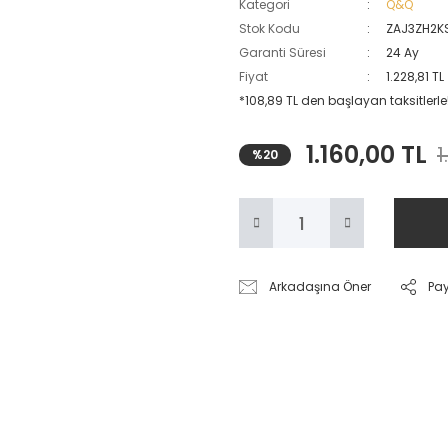
Kategori
Q&Q
Stok Kodu
ZAJ3ZH2K
Garanti Süresi
24 Ay
Fiyat
1.228,81 T
*108,89 TL den başlayan taksitlerle
1.160,00 TL
1
%20
Arkadaşına Öner
Pa