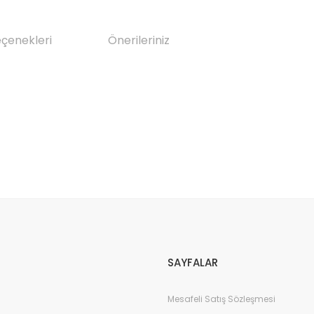
eçenekleri
Önerileriniz
da yetersiz gördüğünüz noktaları öneri formunu kullanarak tarafımıza il
Bu ürüne ilk yorumu siz yapın!
Yorum Yaz
SAYFALAR
Mesafeli Satış Sözleşmesi