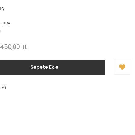
SQ
L + KDV
!
.450,00 TL
Sepete Ekle
ylaş