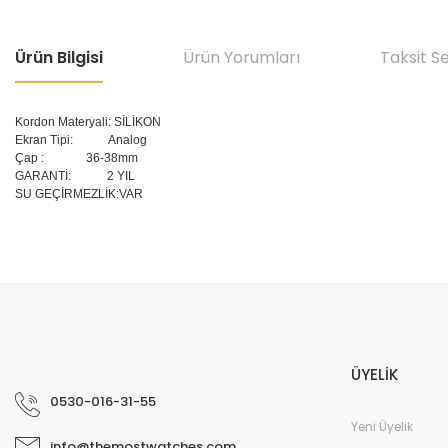
Ürün Bilgisi
Ürün Yorumları
Taksit S
Kordon Materyali: SİLİKON
Ekran Tipi: Analog
Çap
:
36-38mm
GARANTİ: 2 YIL
SU GEÇİRMEZLİK:VAR
Bu ürünün fiyat bilgisi, resim, ürün açıklamalarında ve diğer konular
Görüş ve önerileriniz için teşekkür ederiz.
Ürün resmi kalitesiz, bozuk veya görüntülenemiyor.
Ürün açıklamasında eksik bilgiler bulunuyor.
ÜYELİK
Ürün bilgilerinde hatalar bulunuyor.
0530-016-31-55
Ürün fiyatı diğer sitelerden daha pahalı.
Yeni Üyelik
info@themostwatches.com