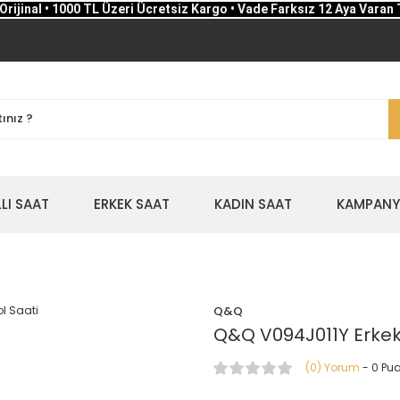
Orijinal • 1000 TL Üzeri Ücretsiz Kargo • Vade Farksız 12 Aya Varan 
LLI SAAT
ERKEK SAAT
KADIN SAAT
KAMPANYA
Q&Q
Q&Q V094J011Y Erkek 
(0) Yorum
- 0 Pu