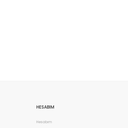
etebilirsiniz.
HESABIM
Hesabım