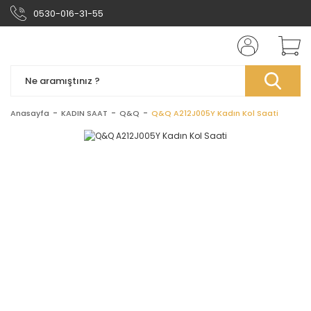
0530-016-31-55
Anasayfa
KADIN SAAT
Q&Q
Q&Q A212J005Y Kadın Kol Saati