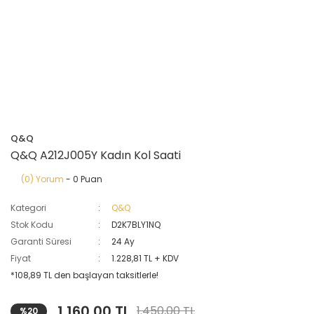
Q&Q
Q&Q A212J005Y Kadın Kol Saati
(0) Yorum
- 0 Puan
Kategori
Q&Q
Stok Kodu
D2K7BLY1NQ
Garanti Süresi
24 Ay
Fiyat
1.228,81 TL + KDV
*108,89 TL den başlayan taksitlerle!
1.160,00 TL
1.450,00 TL
%20