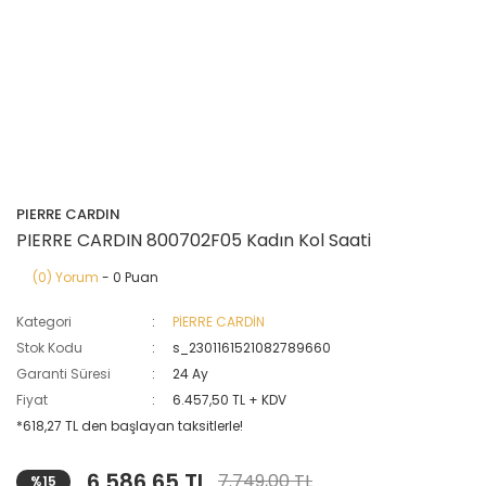
PIERRE CARDIN
PIERRE CARDIN 800702F05 Kadın Kol Saati
(0) Yorum
- 0 Puan
Kategori
PİERRE CARDİN
Stok Kodu
s_2301161521082789660
Garanti Süresi
24 Ay
Fiyat
6.457,50 TL + KDV
*618,27 TL den başlayan taksitlerle!
6.586,65 TL
7.749,00 TL
%15