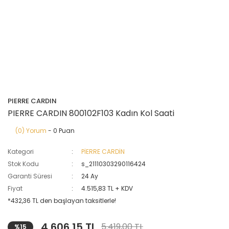
PIERRE CARDIN
PIERRE CARDIN 800102F103 Kadın Kol Saati
(0) Yorum
- 0 Puan
Kategori
PİERRE CARDİN
Stok Kodu
s_21110303290116424
Garanti Süresi
24 Ay
Fiyat
4.515,83 TL + KDV
*432,36 TL den başlayan taksitlerle!
4.606,15 TL
5.419,00 TL
%15