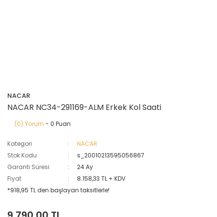
NACAR
NACAR NC34-291169-ALM Erkek Kol Saati
(0) Yorum
- 0 Puan
Kategori
NACAR
Stok Kodu
s_20010213595056867
Garanti Süresi
24 Ay
Fiyat
8.158,33 TL + KDV
*918,95 TL den başlayan taksitlerle!
9.790,00 TL