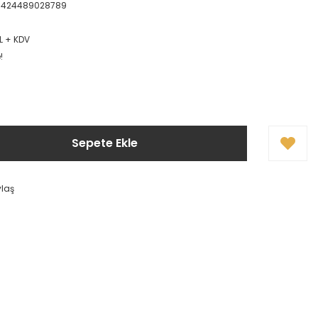
1424489028789
L + KDV
!
Sepete Ekle
ylaş