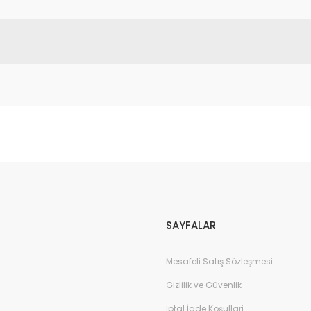
da yetersiz gördüğünüz noktaları öneri formunu kullanarak tarafımıza il
Bu ürüne ilk yorumu siz yapın!
Yorum Yaz
SAYFALAR
Mesafeli Satış Sözleşmesi
Gizlilik ve Güvenlik
İptal İade Koşullari