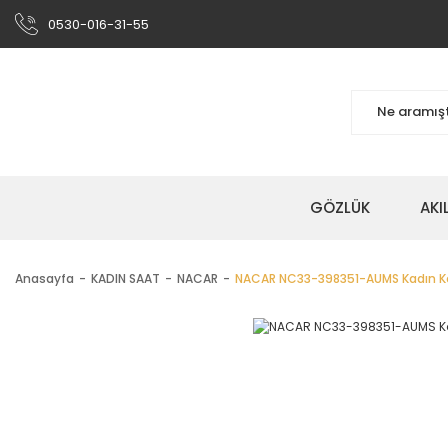
0530-016-31-55
GÖZLÜK
AKI
Anasayfa
KADIN SAAT
NACAR
NACAR NC33-398351-AUMS Kadın Ko