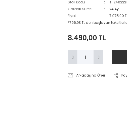
Stok Kodu
s_240222
Garanti Süresi
24 Ay
Fiyat
7.075,00 T
*796,93 TL den başlayan taksitlerle
8.490,00 TL
Arkadaşına Öner
Pa