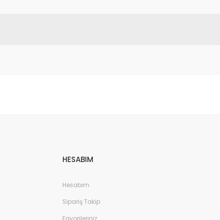
etebilirsiniz.
HESABIM
Hesabım
Sipariş Takip
Favorileriniz