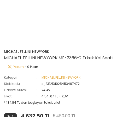
MICHAEL FELLINI NEWYORK
MICHAEL FELLINI NEWYORK MF-2366-2 Erkek Kol Saati
(0) Yorum
- 0 Puan
Kategori
MICHAEL FELLINI NEWYORK
Stok Kodu
s_2312131025453497472
Garanti Süresi
24 Ay
Fiyat
4.541,67 TL + KDV
*434,84 TL den başlayan taksitlerle!
4.632,50 TL
5.450,00 TL
%15