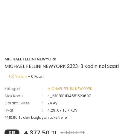
MICHAEL FELLINI NEWYORK
MICHAEL FELLINI NEWYORK 2323-3 Kadın Kol Saati
(0) Yorum
- 0 Puan
Kategori
MICHAEL FELLINI NEWYORK
Stok Kodu
s_2308181134551523607
Garanti Süresi
24 Ay
Fiyat
4.291,67 TL + KDV
*410,90 TL den başlayan taksitlerle!
4.377,50 TL
5.150,00 TL
%15