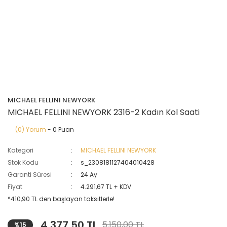
MICHAEL FELLINI NEWYORK
MICHAEL FELLINI NEWYORK 2316-2 Kadın Kol Saati
(0) Yorum
- 0 Puan
Kategori
MICHAEL FELLINI NEWYORK
Stok Kodu
s_2308181127404010428
Garanti Süresi
24 Ay
Fiyat
4.291,67 TL + KDV
*410,90 TL den başlayan taksitlerle!
4.377,50 TL
5.150,00 TL
%15