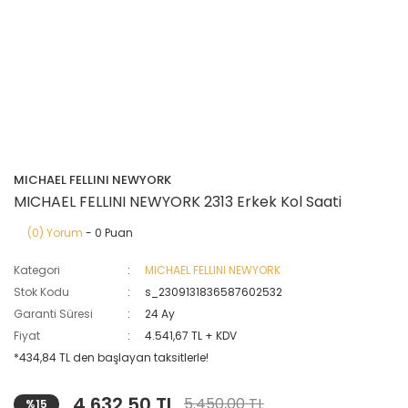
MICHAEL FELLINI NEWYORK
MICHAEL FELLINI NEWYORK 2313 Erkek Kol Saati
(0) Yorum
- 0 Puan
Kategori
MICHAEL FELLINI NEWYORK
Stok Kodu
s_2309131836587602532
Garanti Süresi
24 Ay
Fiyat
4.541,67 TL + KDV
*434,84 TL den başlayan taksitlerle!
4.632,50 TL
5.450,00 TL
%15