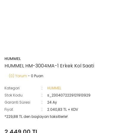
HUMMEL
HUMMEL HM-3004MA-1 Erkek Kol Saati
(0) Yorum
- 0 Puan
Kategori
HUMMEL
Stok Kodu
s_2304072229121913929
Garanti Süresi
24 Ay
Fiyat
2.040,83 TL + KDV
*229,88 TL den başlayan taksitlerle!
2.449,00 TL