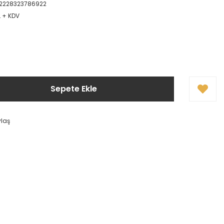
2228323786922
L + KDV
!
Sepete Ekle
ylaş