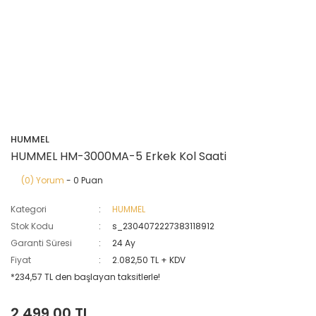
HUMMEL
HUMMEL HM-3000MA-5 Erkek Kol Saati
(0) Yorum
- 0 Puan
Kategori
HUMMEL
Stok Kodu
s_2304072227383118912
Garanti Süresi
24 Ay
Fiyat
2.082,50 TL + KDV
*234,57 TL den başlayan taksitlerle!
2.499,00 TL