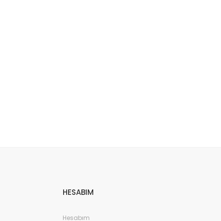
etebilirsiniz.
HESABIM
Hesabım