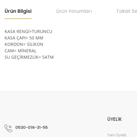
Ürün Bilgisi
Ürün Yorumları
Taksit S
KASA RENGİ=TURUNCU
KASA ÇAPI= 50 MM
KORDON= SİLİKON
CAM= MİNERAL
SU GEÇİRMEZLİK= 5ATM
Bu ürünün fiyat bilgisi, resim, ürün açıklamalarında ve diğer konular
Görüş ve önerileriniz için teşekkür ederiz.
Ürün resmi kalitesiz, bozuk veya görüntülenemiyor.
Ürün açıklamasında eksik bilgiler bulunuyor.
ÜYELİK
Ürün bilgilerinde hatalar bulunuyor.
0530-016-31-55
Ürün fiyatı diğer sitelerden daha pahalı.
Yeni Üyelik