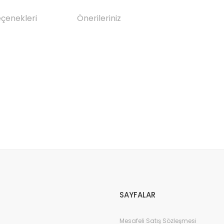
eçenekleri
Önerileriniz
da yetersiz gördüğünüz noktaları öneri formunu kullanarak tarafımıza il
Bu ürüne ilk yorumu siz yapın!
Yorum Yaz
SAYFALAR
Mesafeli Satış Sözleşmesi