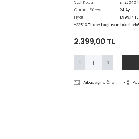
Stok Kodu
s_230407
Garanti Süresi
24 Ay
Fiyat
1.999,17 T
*225,19 TL den başlayan taksitlerle!
2.399,00 TL
Arkadaşına Öner
Pa