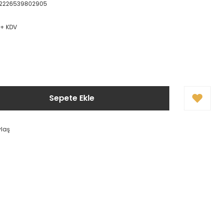
2226539802905
L + KDV
Sepete Ekle
ylaş