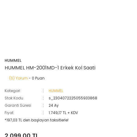
HUMMEL
HUMMEL HM-2001MD-1 Erkek Kol Saati
(0) Yorum
- 0 Puan
Kategori
HUMMEL
Stok Kodu
s_2304072225055933868
Garanti Süresi
24 Ay
Fiyat
1.749,17 TL + KDV
*197,03 TL den başlayan taksitlerle!
2.099,00 TL