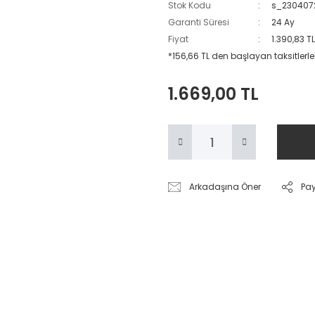
Stok Kodu
s_230407
Garanti Süresi
24 Ay
Fiyat
1.390,83 T
*156,66 TL den başlayan taksitlerle
1.669,00 TL
Arkadaşına Öner
Pa