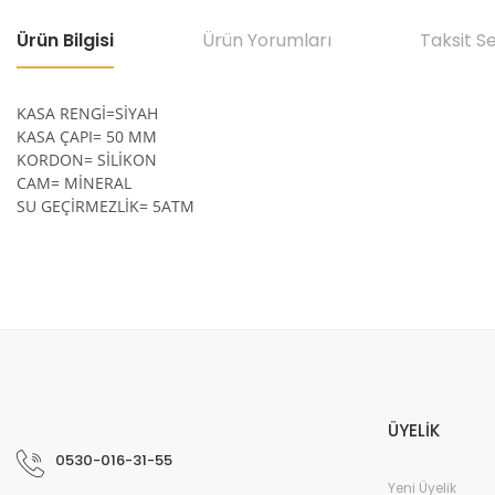
Ürün Bilgisi
Ürün Yorumları
Taksit S
KASA RENGİ=SİYAH
KASA ÇAPI= 50 MM
KORDON= SİLİKON
CAM= MİNERAL
SU GEÇİRMEZLİK= 5ATM
Bu ürünün fiyat bilgisi, resim, ürün açıklamalarında ve diğer konular
Görüş ve önerileriniz için teşekkür ederiz.
Ürün resmi kalitesiz, bozuk veya görüntülenemiyor.
Ürün açıklamasında eksik bilgiler bulunuyor.
ÜYELİK
Ürün bilgilerinde hatalar bulunuyor.
0530-016-31-55
Ürün fiyatı diğer sitelerden daha pahalı.
Yeni Üyelik