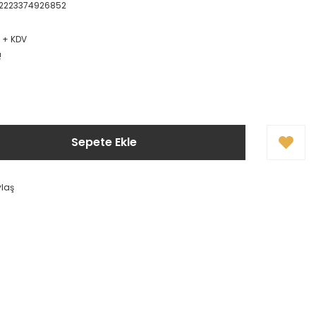
2223374926852
L + KDV
!
Sepete Ekle
ylaş