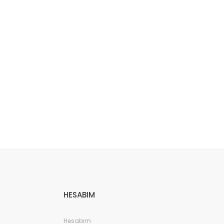
etebilirsiniz.
HESABIM
Hesabım