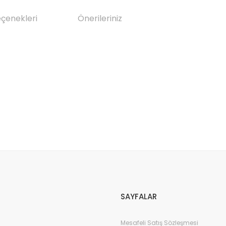
eçenekleri
Önerileriniz
da yetersiz gördüğünüz noktaları öneri formunu kullanarak tarafımıza il
Bu ürüne ilk yorumu siz yapın!
Yorum Yaz
SAYFALAR
Mesafeli Satış Sözleşmesi