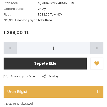
NACAR
Stok Kodu
s_2304072221485153829
SERGİO TACCHİNİ
Garanti Süresi
24 Ay
PİERRE CARDİN
Fiyat
1.082,50 TL + KDV
Swiss Military By Chrono
*121,93 TL den başlayan taksitlerle!
SEİKO
TOM JONES
Swiss Military By Chrono
1.299,00 TL
VİALUX
VİALUX
Sepete Ekle
Arkadaşına Öner
Paylaş
Ürün Bilgisi
KASA RENGİ=MAVİ