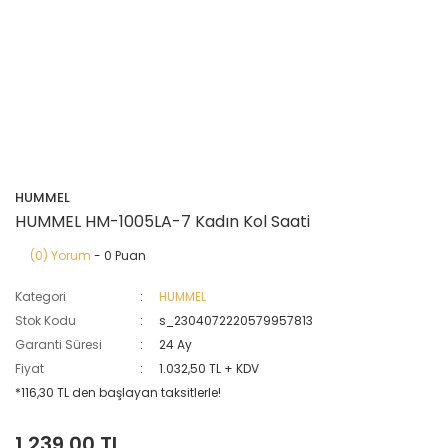
HUMMEL
HUMMEL HM-1005LA-7 Kadın Kol Saati
(0) Yorum
- 0 Puan
Kategori
HUMMEL
Stok Kodu
s_2304072220579957813
Garanti Süresi
24 Ay
Fiyat
1.032,50 TL + KDV
*116,30 TL den başlayan taksitlerle!
1.239,00 TL