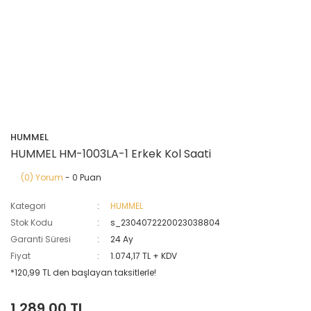
HUMMEL
HUMMEL HM-1003LA-1 Erkek Kol Saati
(0) Yorum
- 0 Puan
Kategori
HUMMEL
Stok Kodu
s_2304072220023038804
Garanti Süresi
24 Ay
Fiyat
1.074,17 TL + KDV
*120,99 TL den başlayan taksitlerle!
1.289,00 TL