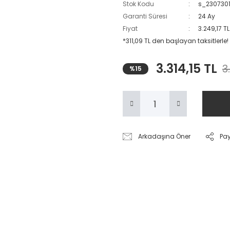
Stok Kodu
s_230730
Garanti Süresi
24 Ay
Fiyat
3.249,17 T
*311,09 TL den başlayan taksitlerle!
3.314,15 TL
3
%15
Arkadaşına Öner
Pa