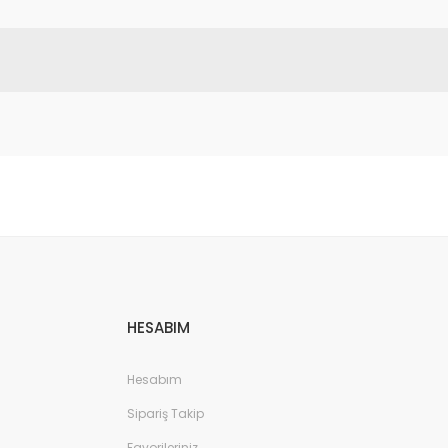
etebilirsiniz.
HESABIM
Hesabım
Sipariş Takip
Favorileriniz