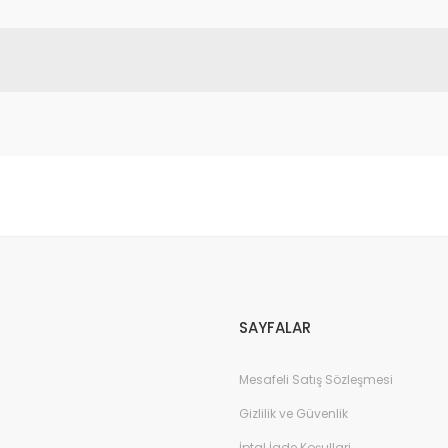
da yetersiz gördüğünüz noktaları öneri formunu kullanarak tarafımıza il
Bu ürüne ilk yorumu siz yapın!
Yorum Yaz
SAYFALAR
Mesafeli Satış Sözleşmesi
Gizlilik ve Güvenlik
İptal İade Koşullari