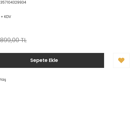
1357104329934
L + KDV
.899,00 TL
Sepete Ekle
ylaş