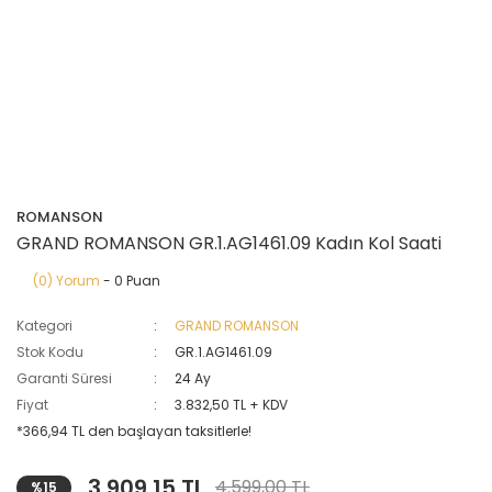
ROMANSON
GRAND ROMANSON GR.1.AG1461.09 Kadın Kol Saati
(0) Yorum
- 0 Puan
Kategori
GRAND ROMANSON
Stok Kodu
GR.1.AG1461.09
Garanti Süresi
24 Ay
Fiyat
3.832,50 TL + KDV
*366,94 TL den başlayan taksitlerle!
3.909,15 TL
4.599,00 TL
%15