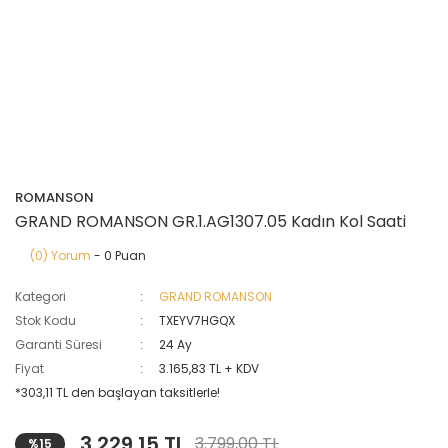
ROMANSON
GRAND ROMANSON GR.1.AG1307.05 Kadın Kol Saati
(0) Yorum
- 0 Puan
Kategori
GRAND ROMANSON
Stok Kodu
TXEYV7HGQX
Garanti Süresi
24 Ay
Fiyat
3.165,83 TL + KDV
*303,11 TL den başlayan taksitlerle!
3.229,15 TL
3.799,00 TL
%15