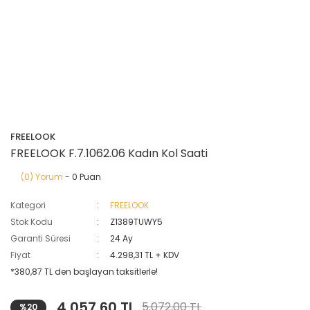
FREELOOK
FREELOOK F.7.1062.06 Kadın Kol Saati
(0) Yorum
- 0 Puan
Kategori
FREELOOK
Stok Kodu
Z1389TUWY5
Garanti Süresi
24 Ay
Fiyat
4.298,31 TL + KDV
*380,87 TL den başlayan taksitlerle!
4.057,60 TL
5.072,00 TL
%20