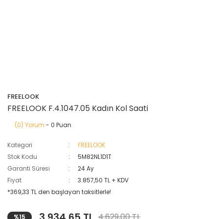
FREELOOK
FREELOOK F.4.1047.05 Kadın Kol Saati
(0) Yorum
- 0 Puan
Kategori
FREELOOK
Stok Kodu
5M82NL1D1T
Garanti Süresi
24 Ay
Fiyat
3.857,50 TL + KDV
*369,33 TL den başlayan taksitlerle!
3.934,65 TL
4.629,00 TL
%15