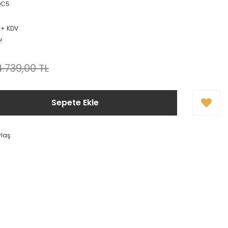
QC5
L + KDV
!
4.739,00 TL
Sepete Ekle
ylaş