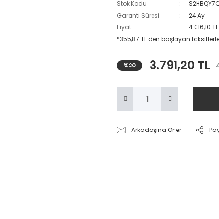
Stok Kodu
S2HBQY7
Garanti Süresi
24 Ay
Fiyat
4.016,10 T
*355,87 TL den başlayan taksitlerle
3.791,20 TL
%20
Arkadaşına Öner
Pa