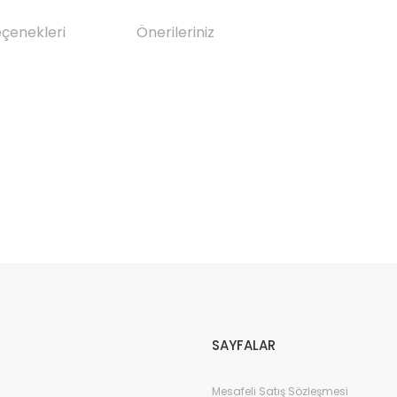
eçenekleri
Önerileriniz
da yetersiz gördüğünüz noktaları öneri formunu kullanarak tarafımıza il
Bu ürüne ilk yorumu siz yapın!
Yorum Yaz
SAYFALAR
Mesafeli Satış Sözleşmesi