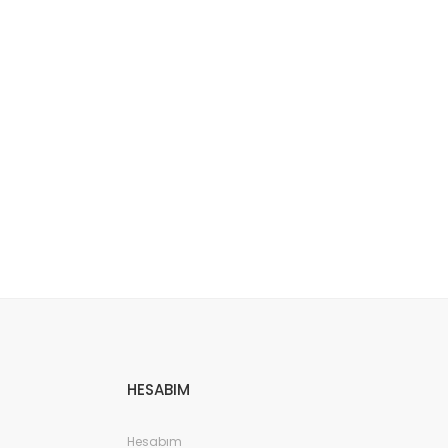
etebilirsiniz.
HESABIM
Hesabım