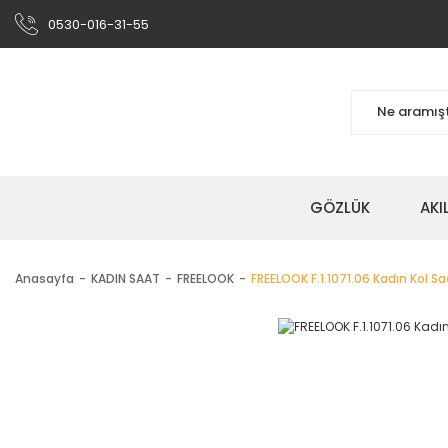
0530-016-31-55
GÖZLÜK
AKI
Anasayfa
KADIN SAAT
FREELOOK
FREELOOK F.1.1071.06 Kadın Kol Sa