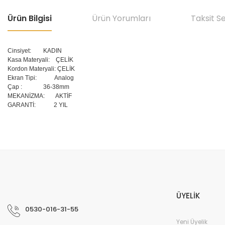
Ürün Bilgisi
Ürün Yorumları
Taksit S
Cinsiyet:
KADIN
Kasa Materyali: ÇELİK
Kordon Materyali: ÇELİK
Ekran Tipi: Analog
Çap
:
36-38mm
MEKANİZMA: AKTİF
GARANTİ: 2 YIL
Bu ürünün fiyat bilgisi, resim, ürün açıklamalarında ve diğer konular
Görüş ve önerileriniz için teşekkür ederiz.
Ürün resmi kalitesiz, bozuk veya görüntülenemiyor.
Ürün açıklamasında eksik bilgiler bulunuyor.
ÜYELİK
Ürün bilgilerinde hatalar bulunuyor.
0530-016-31-55
Ürün fiyatı diğer sitelerden daha pahalı.
Yeni Üyelik