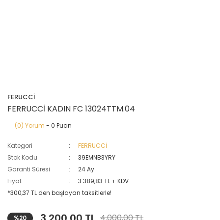
FERUCCİ
FERRUCCİ KADIN FC 13024TTM.04
(0) Yorum
- 0 Puan
Kategori
FERRUCCİ
Stok Kodu
39EMNB3YRY
Garanti Süresi
24 Ay
Fiyat
3.389,83 TL + KDV
*300,37 TL den başlayan taksitlerle!
3.200,00 TL
4.000,00 TL
%20